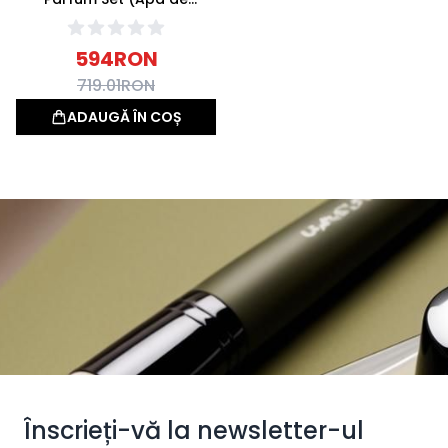
parfum 100ml + Apa de
parfum 15ml)
594
RON
719.01
RON
ADAUGĂ ÎN COȘ
Înscrieți-vă la newsletter-ul