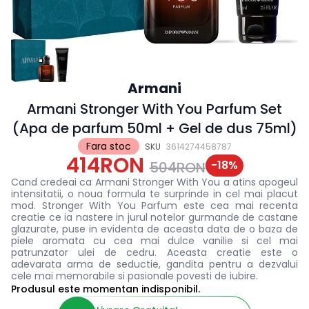
Armani
Armani Stronger With You Parfum Set
(Apa de parfum 50ml + Gel de dus 75ml)
Fara stoc
SKU
3614274458787
414RON
-
18
%
504RON
Cand credeai ca Armani Stronger With You a atins apogeul
intensitatii, o noua formula te surprinde in cel mai placut
mod. Stronger With You Parfum este cea mai recenta
creatie ce ia nastere in jurul notelor gurmande de castane
glazurate, puse in evidenta de aceasta data de o baza de
piele aromata cu cea mai dulce vanilie si cel mai
patrunzator ulei de cedru. Aceasta creatie este o
adevarata arma de seductie, gandita pentru a dezvalui
cele mai memorabile si pasionale povesti de iubire.
Produsul este momentan indisponibil.