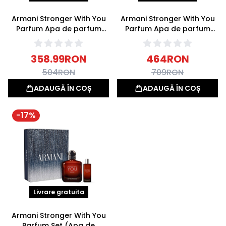
Armani Stronger With You
Armani Stronger With You
Parfum Apa de parfum
Parfum Apa de parfum
50ml
100ml
358.99
RON
464
RON
504
RON
709
RON
ADAUGĂ ÎN COȘ
ADAUGĂ ÎN COȘ
-
17
%
Livrare gratuita
Armani Stronger With You
Parfum Set (Apa de