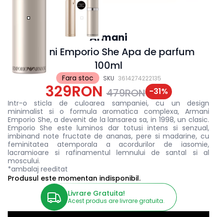
Armani
Armani Emporio She Apa de parfum
100ml
Fara stoc
SKU
3614274222135
329RON
-
31
%
479RON
Intr-o sticla de culoarea sampaniei, cu un design
minimalist si o formula aromatica complexa, Armani
Emporio She, a devenit de la lansarea sa, in 1998, un clasic.
Emporio She este luminos dar totusi intens si senzual,
imbinand note fructate de ananas, pere si madarine, cu
feminitatea atemporala a acordurilor de iasomie,
lacramioare si rafinamentul lemnului de santal si al
moscului.
*ambalaj reeditat
Produsul este momentan indisponibil.
Livrare Gratuita!
Acest produs are livrare gratuita.