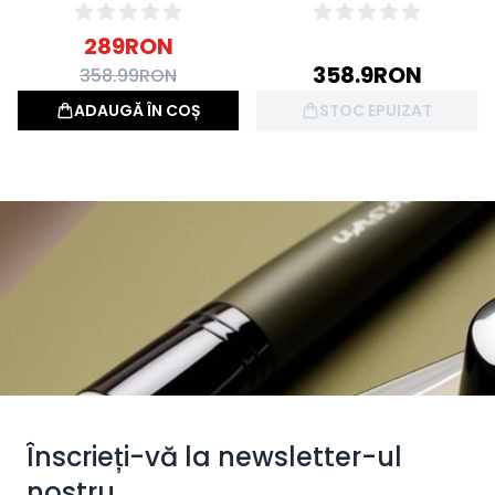
Lotiune de corp 50ml)
289
RON
358.9
RON
358.99
RON
ADAUGĂ ÎN COȘ
STOC EPUIZAT
Înscrieți-vă la newsletter-ul
nostru