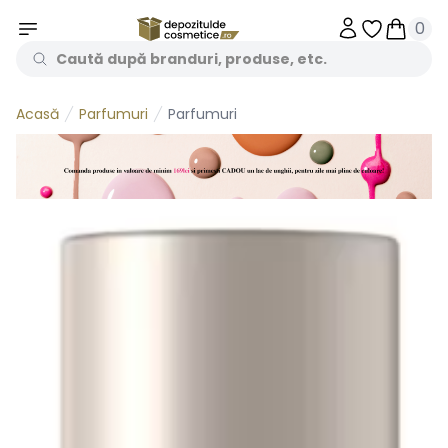
0
Obiecte în 
Obiecte
Parfumuri
Parfumuri
Acasă