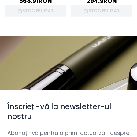
568.91
RON
294.9
RON
STOC EPUIZAT
STOC EPUIZAT
Înscrieți-vă la newsletter-ul
nostru
Abonați-vă pentru a primi actualizări despre