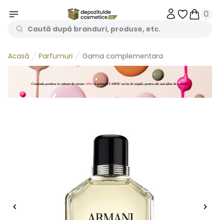
0
Obiecte în 
Obiecte
Parfumuri
Gama complementara
Acasă