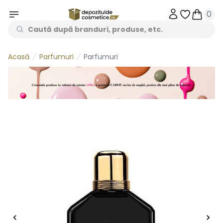
0
Obiecte în 
Obiecte
Parfumuri
Parfumuri
Acasă