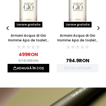
Livrare gratuita
Livrare gratuita
Armani Acqua di Gio
Armani Acqua di Gio
Homme Apa de toaleta
Homme Apa de toaleta
Reincarcabila 100ml
200ml
499
RON
794.9
RON
674.01
RON
ADAUGĂ ÎN COȘ
STOC EPUIZAT