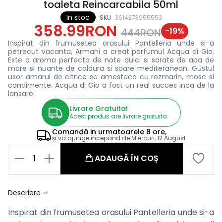
toaleta Reincarcabila 50ml
In stoc
SKU
3614273955553
358.99RON
-
19
%
444RON
Inspirat din frumusetea orasului Pantelleria unde si-a
petrecut vacanta, Armani a creat parfumul Acqua di Gio.
Este o aroma perfecta de note dulci si sarate de apa de
mare si nuante de caldura si soare mediteranean. Gustul
usor amarui de citrice se amesteca cu rozmarin, mosc si
condimente. Acqua di Gio a fost un real succes inca de la
lansare.
Livrare Gratuita!
Acest produs are livrare gratuita.
Comandă in
urmatoarele
8 ore,
și va ajunge începând de
Miercuri, 12 August
1
ADAUGĂ ÎN COȘ
Descriere
Inspirat din frumusetea orasului Pantelleria unde si-a