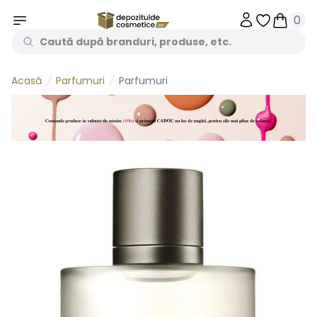
0
Obiecte în 
Obiecte
Parfumuri
Parfumuri
Acasă