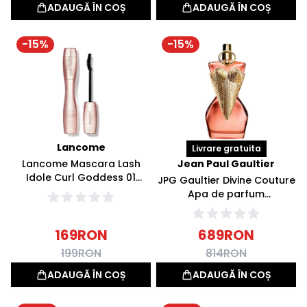
ADAUGĂ ÎN COȘ
ADAUGĂ ÎN COȘ
-
15
%
-
15
%
Lancome
Livrare gratuita
Lancome Mascara Lash
Jean Paul Gaultier
Idole Curl Goddess 01
JPG Gaultier Divine Couture
Divine Black 8ml
Apa de parfum
reincarcabila 100ml
169
RON
689
RON
199
RON
814
RON
ADAUGĂ ÎN COȘ
ADAUGĂ ÎN COȘ