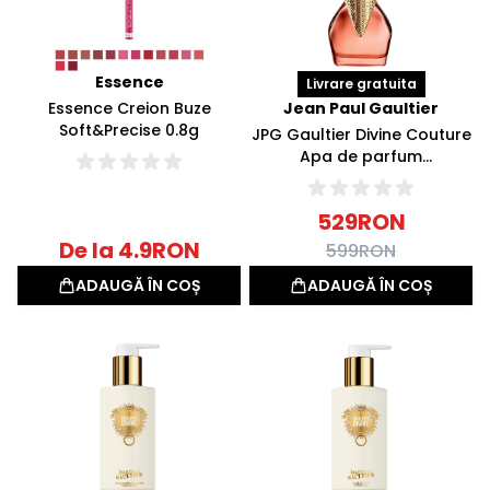
Essence
Livrare gratuita
Essence Creion Buze
Jean Paul Gaultier
Soft&Precise 0.8g
JPG Gaultier Divine Couture
Apa de parfum
reincarcabila 50ml
529
RON
De la
4.9
RON
599
RON
ADAUGĂ ÎN COȘ
ADAUGĂ ÎN COȘ