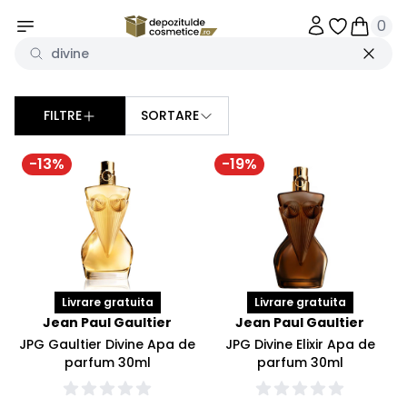
0
Obiecte în 
Obiecte
FILTRE
SORTARE
Sorteaza dupa
-
13
%
-
19
%
Livrare gratuita
Livrare gratuita
Jean Paul Gaultier
Jean Paul Gaultier
JPG Gaultier Divine Apa de
JPG Divine Elixir Apa de
parfum 30ml
parfum 30ml