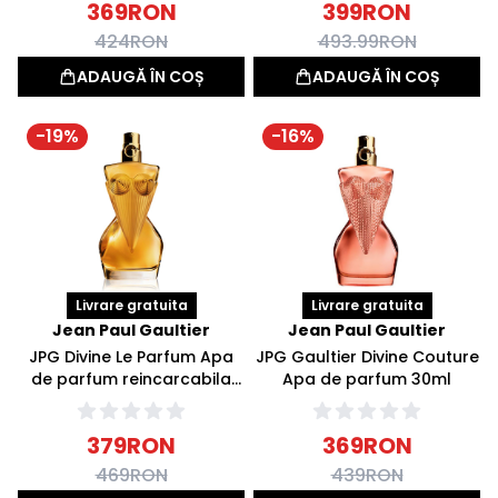
369
RON
399
RON
424
RON
493.99
RON
ADAUGĂ ÎN COȘ
ADAUGĂ ÎN COȘ
-
19
%
-
16
%
Livrare gratuita
Livrare gratuita
Jean Paul Gaultier
Jean Paul Gaultier
JPG Divine Le Parfum Apa
JPG Gaultier Divine Couture
de parfum reincarcabila
Apa de parfum 30ml
30ml
379
RON
369
RON
469
RON
439
RON