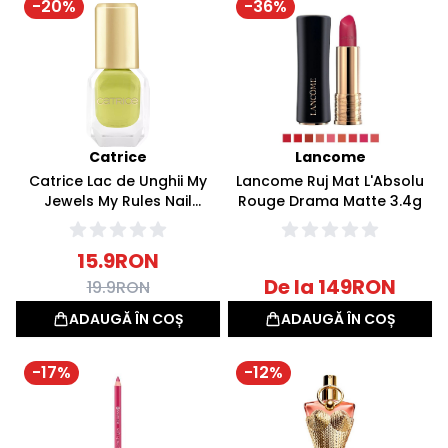
-
20
%
-
36
%
Catrice
Lancome
Catrice Lac de Unghii My
Lancome Ruj Mat L'Absolu
Jewels My Rules Nail
Rouge Drama Matte 3.4g
Lacquer C01 Lime Divine
10.5ml
15.9
RON
De la
149
RON
19.9
RON
ADAUGĂ ÎN COȘ
ADAUGĂ ÎN COȘ
-
17
%
-
12
%