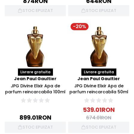
874
RON
644
RON
STOC EPUIZAT
STOC EPUIZAT
-
20
%
Livrare gratuita
Livrare gratuita
Jean Paul Gaultier
Jean Paul Gaultier
JPG Divine Elixir Apa de
JPG Divine Elixir Apa de
parfum reincarcabila 100ml
parfum reincarcabila 50ml
539.01
RON
899.01
RON
674.01
RON
STOC EPUIZAT
STOC EPUIZAT