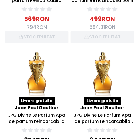
parfum Reincarcabila
parfum Reincarcabila 50ml
100ml
569
RON
499
RON
794
RON
584.01
RON
STOC EPUIZAT
STOC EPUIZAT
Livrare gratuita
Livrare gratuita
Jean Paul Gaultier
Jean Paul Gaultier
JPG Divine Le Parfum Apa
JPG Divine Le Parfum Apa
de parfum reincarcabila
de parfum reincarcabila
100ml
50ml