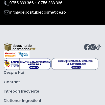
0755 333 366
si
0756 333 366
info@depozituldecosmetice.ro
Despre Noi
Contact
Intrebari frecvente
Dictionar Ingredient